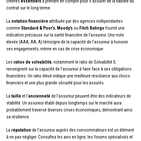
critères
essentiels
à prendre en compte pour s’assurer de la fiabilité du
contrat sur le long terme.
La
notation financière
attribuée par des agences indépendantes
comme
Standard & Poor’s
,
Moody’s
ou
Fitch Ratings
fournit une
indication précieuse sur la santé financière de l’assureur. Une note
élevée (AAA, AA, A) témoigne de la capacité de l’assureur à honorer
ses engagements, même en cas de crise économique.
Les
ratios de solvabilité
, notamment le ratio de Solvabilité II,
renseignent sur la capacité de l’assureur à faire face à ses obligations
financières. Un ratio élevé indique une meilleure résistance aux chocs
financiers et une plus grande sécurité pour les assurés.
La
taille
et l’
ancienneté
de l’assureur peuvent être des indicateurs de
stabilité. Un assureur établi depuis longtemps sur le marché aura
probablement traversé diverses crises économiques, démontrant ainsi
sa résilience.
La
réputation
de l’assureur auprès des consommateurs est un élément
à ne pas négliger. Consultez les avis en ligne, les forums spécialisés et