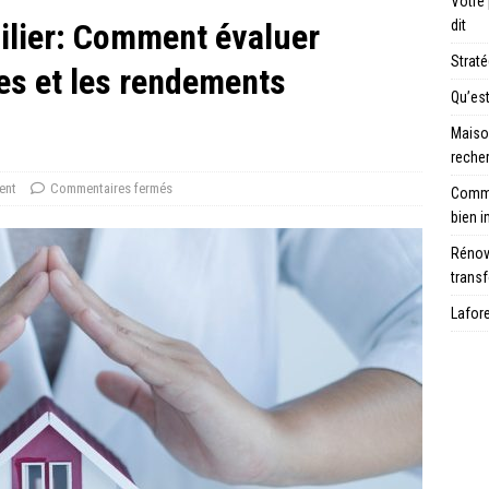
Votre
ilier: Comment évaluer
dit
Strat
es et les rendements
Qu’es
Maison
reche
ent
Commentaires fermés
Comme
bien i
Rénove
trans
Lafor