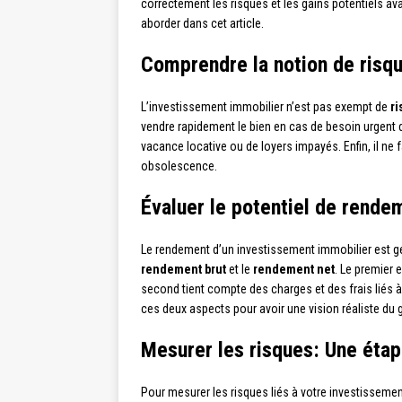
correctement les risques et les gains potentiels a
aborder dans cet article.
Comprendre la notion de risq
L’investissement immobilier n’est pas exempt de
r
vendre rapidement le bien en cas de besoin urgent de l
vacance locative ou de loyers impayés. Enfin, il ne f
obsolescence.
Évaluer le potentiel de rende
Le rendement d’un investissement immobilier est gé
rendement brut
et le
rendement net
. Le premier e
second tient compte des charges et des frais liés à l
ces deux aspects pour avoir une vision réaliste du g
Mesurer les risques: Une étap
Pour mesurer les risques liés à votre investissemen