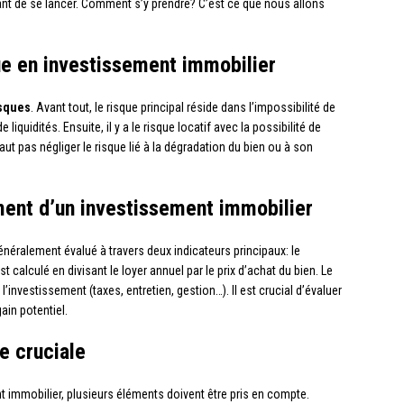
vant de se lancer. Comment s’y prendre? C’est ce que nous allons
ue en investissement immobilier
isques
. Avant tout, le risque principal réside dans l’impossibilité de
iquidités. Ensuite, il y a le risque locatif avec la possibilité de
aut pas négliger le risque lié à la dégradation du bien ou à son
ment d’un investissement immobilier
néralement évalué à travers deux indicateurs principaux: le
st calculé en divisant le loyer annuel par le prix d’achat du bien. Le
’investissement (taxes, entretien, gestion…). Il est crucial d’évaluer
ain potentiel.
e cruciale
t immobilier, plusieurs éléments doivent être pris en compte.