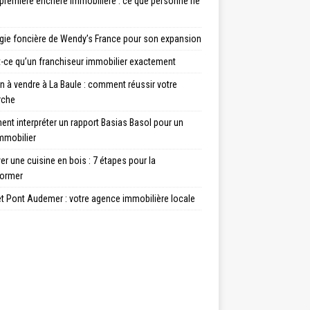
 première enchere immobiliere : ce que personne ne
égie foncière de Wendy’s France pour son expansion
t-ce qu’un franchiseur immobilier exactement
 à vendre à La Baule : comment réussir votre
rche
nt interpréter un rapport Basias Basol pour un
mmobilier
r une cuisine en bois : 7 étapes pour la
former
et Pont Audemer : votre agence immobilière locale