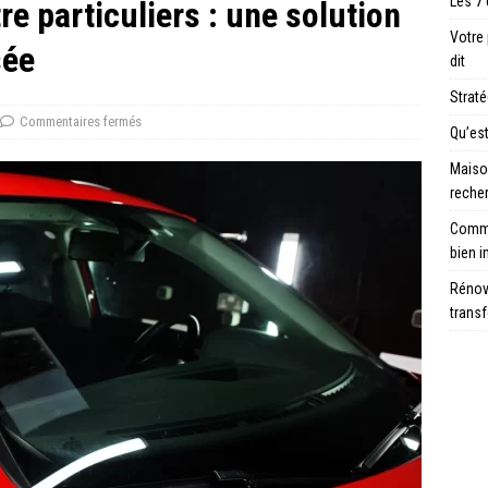
Les 7 
re particuliers : une solution
Votre
sée
dit
Strat
Commentaires fermés
Qu’es
Maison
reche
Comme
bien i
Rénove
trans