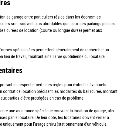
ires
ation de garage entre particuliers réside dans les économies
ticuliers sont souvent plus abordables que ceux des parkings publics
é des durées de location (courte ou longue durée) permet aux
ateformes spécialisées permettent généralement de rechercher un
ieu de travail, facilitant ainsi la vie quotidienne du locataire.
entaires
mportant de respecter certaines règles pour éviter les éventuels
 un contrat de location précisant les modalités du bail (durée, montant
deux parties d’être protégées en cas de problème.
scrire une assurance spécifique couvrant la location de garage, afin
 par le locataire. De leur côté, les locataires doivent veiller à
rage uniquement pour l’usage prévu (stationnement d’un véhicule,