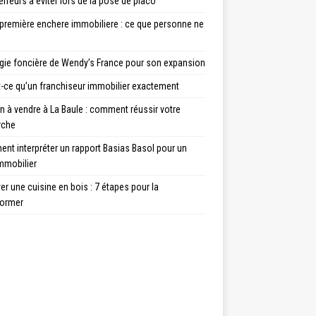
erreurs à éviter lors de la pose de placo
 première enchere immobiliere : ce que personne ne
égie foncière de Wendy’s France pour son expansion
t-ce qu’un franchiseur immobilier exactement
 à vendre à La Baule : comment réussir votre
rche
nt interpréter un rapport Basias Basol pour un
mmobilier
r une cuisine en bois : 7 étapes pour la
former