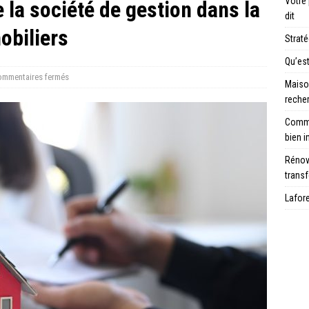
Votre
de la société de gestion dans la
dit
obiliers
Strat
Qu’es
mmentaires fermés
Maison
reche
Comme
bien i
Rénove
trans
Lafor