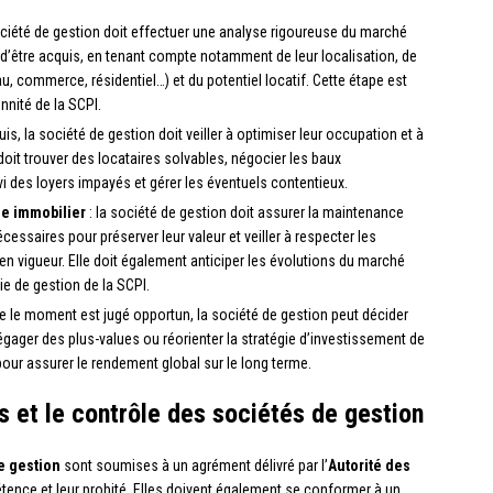
ociété de gestion doit effectuer une analyse rigoureuse du marché
 d’être acquis, en tenant compte notamment de leur localisation, de
eau, commerce, résidentiel…) et du potentiel locatif. Cette étape est
nnité de la SCPI.
uis, la société de gestion doit veiller à optimiser leur occupation et à
doit trouver des locataires solvables, négocier les baux
i des loyers impayés et gérer les éventuels contentieux.
ine immobilier
: la société de gestion doit assurer la maintenance
cessaires pour préserver leur valeur et veiller à respecter les
 vigueur. Elle doit également anticiper les évolutions du marché
ie de gestion de la SCPI.
e le moment est jugé opportun, la société de gestion peut décider
gager des plus-values ou réorienter la stratégie d’investissement de
pour assurer le rendement global sur le long terme.
s et le contrôle des sociétés de gestion
e gestion
sont soumises à un agrément délivré par l’
Autorité des
étence et leur probité. Elles doivent également se conformer à un