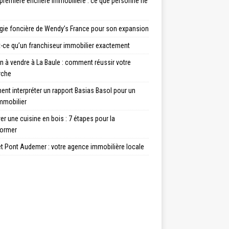
 première enchere immobiliere : ce que personne ne
égie foncière de Wendy’s France pour son expansion
t-ce qu’un franchiseur immobilier exactement
 à vendre à La Baule : comment réussir votre
rche
nt interpréter un rapport Basias Basol pour un
mmobilier
r une cuisine en bois : 7 étapes pour la
former
et Pont Audemer : votre agence immobilière locale